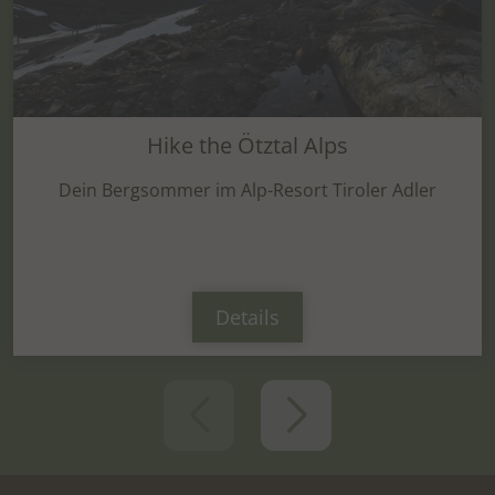
des Benutzers für den Vi
eingebetteten YouTube-V
yt-remote-cast-available
Dieses Cookie speichert
des Benutzers für den Vi
eingebetteten YouTube-V
Hike the Ötztal Alps
yt-remote-cast-installed
Dieses Cookie speichert
Dein Bergsommer im Alp-Resort Tiroler Adler
des Benutzers für den Vi
eingebetteten YouTube-V
yt-remote-connected-devices
Dieses Cookie speichert
des Benutzers für den Vi
eingebetteten YouTube-V
Details
yt-remote-device-id
Dieses Cookie speichert
des Benutzers für den Vi
eingebetteten YouTube-V
yt-remote-fast-check-period
Dieses Cookie speichert
des Benutzers für den Vi
eingebetteten YouTube-V