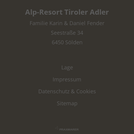
yt-remote-session-app
Dieses Cookie speichert
Alp-Resort Tiroler Adler
des Benutzers für den Vi
eingebetteten YouTube-V
Familie Karin & Daniel Fender
yt-remote-session-name
Dieses Cookie speichert
Seestraße 34
des Benutzers für den Vi
eingebetteten YouTube-V
6450 Sölden
yt-player-headers-readable
Dieser Cookie wird verw
optimale Videoqualität a
Geräte- und Netzwerkein
Lage
Besuchers zu ermitteln.
Impressum
Datenschutz & Cookies
Sitemap