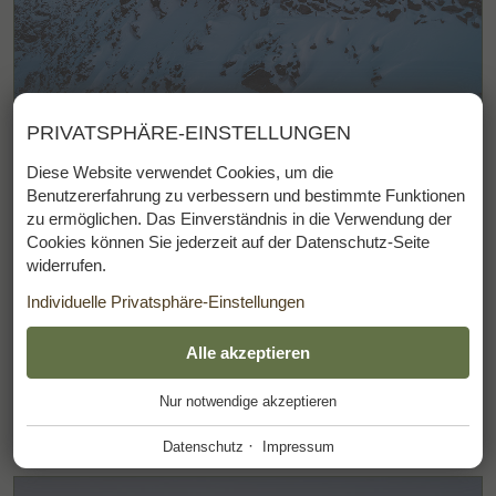
© TVB Ötztal / Roman Huber
PRIVATSPHÄRE-EINSTELLUNGEN
Diamond Beats
Diese Website verwendet Cookies, um die
Benutzererfahrung zu verbessern und bestimmte Funktionen
10.03. - 12.03.2027
zu ermöglichen. Das Einverständnis in die Verwendung der
Cookies können Sie jederzeit auf der Datenschutz-Seite
widerrufen.
Die Crew vom Nassau Beach Club tauscht
Individuelle Privatsphäre-Einstellungen
Sand gegen Schnee und bringt DJ-Sounds und
Lounge-Vibes mitten in das Skigebiet Gurgl.
ESSENZIELL
Alle akzeptieren
+
Mehr
Nur notwendige akzeptieren
Diese Cookies werden für einen reibungslosen Betrieb
unserer Website benötigt.
·
Datenschutz
Impressum
Website Cookie Consent
+
FUNKTIONALE ANBIETER